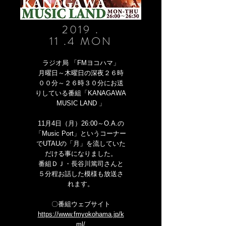
2019 .
11 .4 MON
ラジオ局 「FMヨコハマ」‪
月曜日～木曜日‬の深夜２６時
００分～２６時３０分にお送
りしている番組「KANAGAWA
MUSIC LAND 」
1‪1月4日（月）26:00～O.A.の‬
「Music Port」というコーナー
でUTAUの「月」を流していた
だける事になりました。
番組ＤＪ・長谷川篤司さんと
５分程お話した模様も放送さ
れます。
〇番組ウェブサイト
https://www.fmyokohama.jp/k
ml/