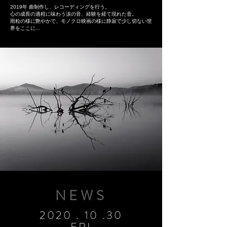
2019年 曲制作し、レコーディングを行う。
心の成長の過程に味わう涙の音、経験を経て現れた音。
雨粒の様に艶やかで、モノクロ映画の様に静寂で少し切ない世
界をここに…
NEWS
2020 . 10 .30
FRI