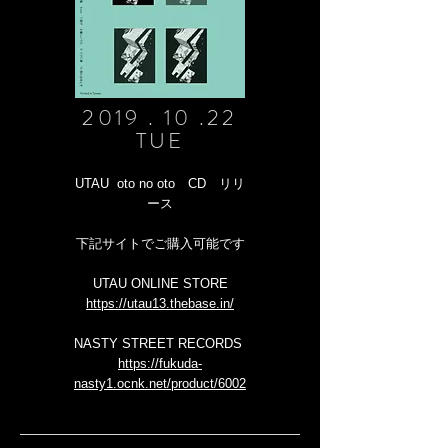
2019 . 10 .22
TUE
UTAU oto no oto CD リリ
ース
​下記サイトでご購入可能です
UTAU ONLINE STORE
https://utau13.thebase.in/
NASTY STREET RECORDS
https://fukuda-
nasty1.ocnk.net/product/6002