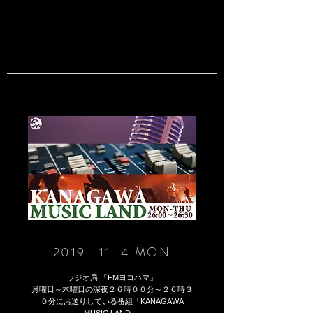
2019 . 11 .4 MON
ラジオ局 「FMヨコハマ」‪
月曜日～木曜日‬の深夜２６時００分～２６時３
０分にお送りしている番組「KANAGAWA