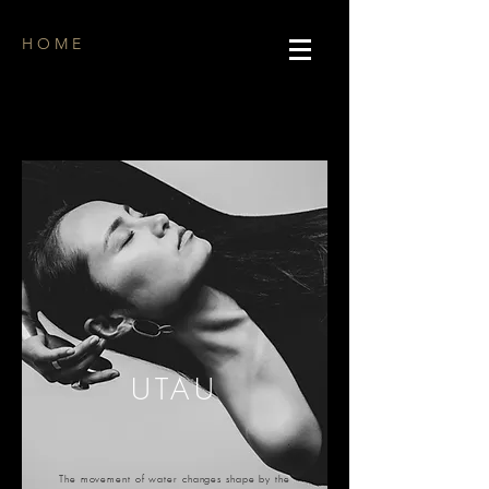
H O M E
UTAU
The movement of water changes shape by the