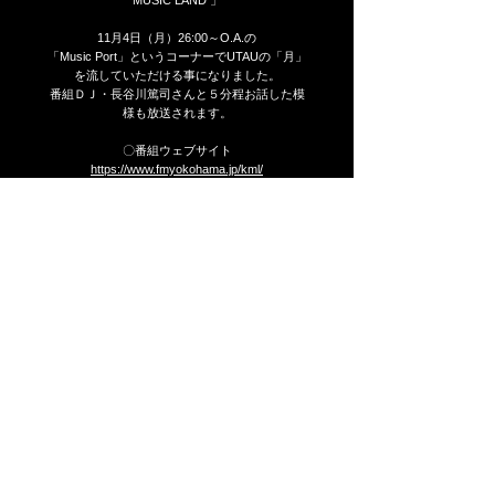
MUSIC LAND 」
1‪1月4日（月）26:00～O.A.の‬
「Music Port」というコーナーでUTAUの「月」
を流していただける事になりました。
番組ＤＪ・長谷川篤司さんと５分程お話した模
様も放送されます。
〇番組ウェブサイト
https://www.fmyokohama.jp/kml/
〇番組twitter アカウント
「@KML847」
※radikoのタイムフリー機能を使いますと放送後
一週間以内でしたら放送内容を聴き直すことも
できます。